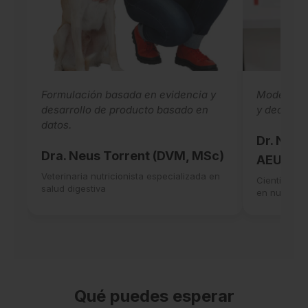
Formulación basada en evidencia y
Modelado n
desarrollo de producto basado en
y decision
datos.
Dr. Nabi
Dra. Neus Torrent (DVM, MSc)
AEUStat
Veterinaria nutricionista especializada en
Científico v
salud digestiva
en nutrició
Qué puedes esperar