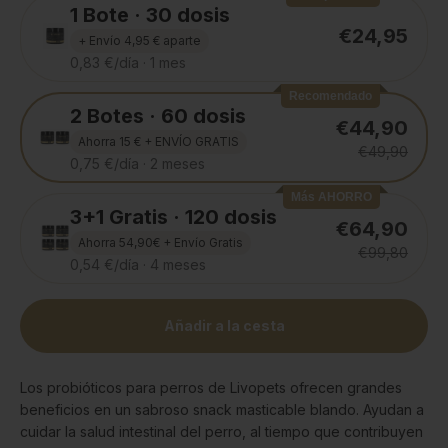
1 Bote · 30 dosis
€24,95
+ Envío 4,95 € aparte
0,83 €/día · 1 mes
Recomendado
2 Botes · 60 dosis
€44,90
Ahorra 15 € + ENVÍO GRATIS
€49,90
0,75 €/día · 2 meses
Más AHORRO
3+1 Gratis · 120 dosis
€64,90
Ahorra 54,90€ + Envío Gratis
€99,80
0,54 €/día · 4 meses
Añadir a la cesta
Los probióticos para perros de Livopets ofrecen grandes
beneficios en un sabroso snack masticable blando. Ayudan a
cuidar la salud intestinal del perro, al tiempo que contribuyen