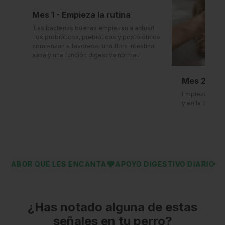
Mes 1 - Empieza la rutina
¡Las bacterias buenas empiezan a actuar!
Los probióticos, prebióticos y postbióticos
comienzan a favorecer una flora intestinal
sana y una función digestiva normal.
Mes 2 - Má
Empiezan a not
y en la consis
💚
🐶
 LES ENCANTA
APOYO DIGESTIVO DIARIO
BIENESTAR E
¿Has notado alguna de estas
señales en tu perro?