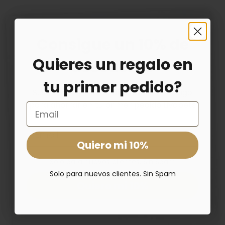
Consigue un 10% de
Quieres un regalo en
descuento
tu primer pedido?
Suscríbete y recibe al instante tu código
para ahorrar en tu primer pedido Livopets
Email
Email
Quiero mi 10%
Solo para nuevos clientes. Sin Spam
Solo para nuevos clientes. Sin Spam
Quiero mi 10%