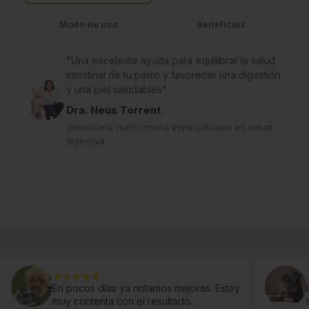
Ingredientes seleccionados con criterio:
Apostamos por una formulación cuidada y pensada
Modo de uso
Beneficios
para el uso diario.
"Una excelente ayuda para equilibrar la salud
Atención ante incidencias:
Si tu pedido llega
intestinal de tu perro y favorecer una digestión
dañado, defectuoso o incorrecto, revisaremos el caso
y una piel saludables"
y te daremos una solución.
Dra. Neus Torrent
Cambios y devoluciones claras:
Veterinaria nutricionista especializada en salud
Dispones de 30
digestiva.
días desde la recepción para solicitar un cambio o
devolución, según nuestra política.
En pocos días ya notamos mejoras. Estoy
muy contenta con el resultado.