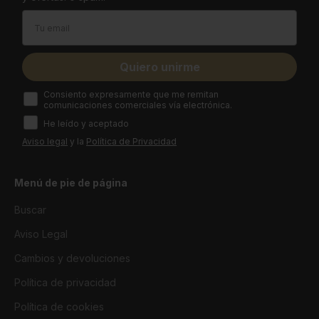
Email
Quiero unirme
How would you like to hear from us?
Consiento expresamente que me remitan
comunicaciones comerciales vía electrónica.
He leído y aceptado
Aviso legal
y la
Política de Privacidad
Menú de pie de página
Buscar
Aviso Legal
Cambios y devoluciones
Política de privacidad
Política de cookies